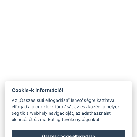
+36 70 409 8084
recepcio@rivaszeged.hu
6722 Szeged, Egyetem utca 4.
Cookie-k információi
Foglalás
Az „Összes süti elfogadása” lehetőségre kattintva
Vendégtájékoztató
elfogadja a cookie-k tárolását az eszközén, amelyek
segítik a webhely navigációját, az adathasználat
Rólunk
elemzését és marketing tevékenységünket.
Ajánlataink
Összes Cookie elfogadása